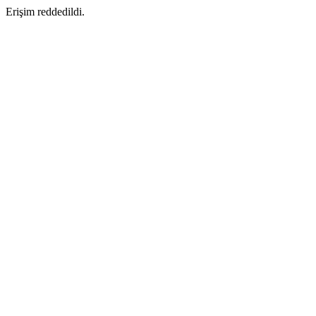
Erişim reddedildi.